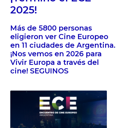
2025!
Más de 5800 personas
eligieron ver Cine Europeo
en 11 ciudades de Argentina.
¡Nos vemos en 2026 para
Vivir Europa a través del
cine!
SEGUINOS