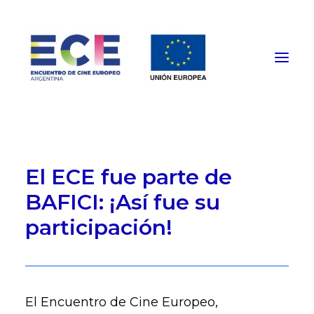
HOME
El ECE fue parte de
PROGRAMACIÓN
BAFICI: ¡Así fue su
FUNCIONES PRESENCIALES
participación!
EVENTOS ESPECIALES
INSTITUCIONAL
NOTICIAS
CONTACTO
El Encuentro de Cine Europeo,