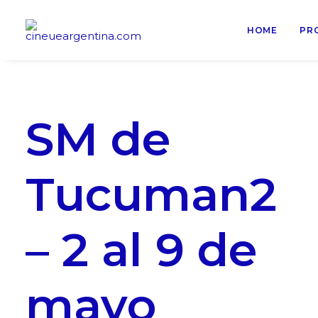
HOME
PR
SM de
Tucuman2
– 2 al 9 de
mayo