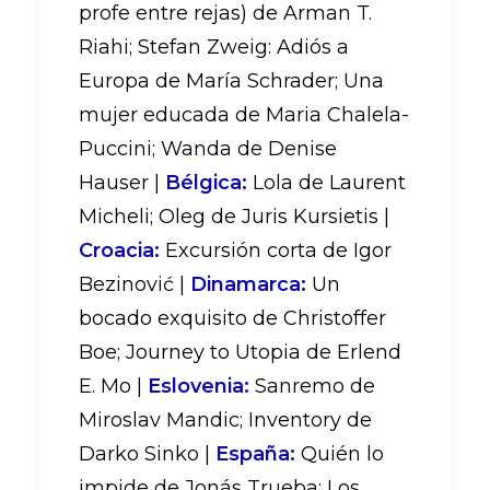
profe entre rejas) de Arman T.
Riahi; Stefan Zweig: Adiós a
Europa de María Schrader; Una
mujer educada de Maria Chalela-
Puccini; Wanda de Denise
Hauser |
Bélgica:
Lola de Laurent
Micheli; Oleg de Juris Kursietis |
Croacia:
Excursión corta de Igor
Bezinović |
Dinamarca:
Un
bocado exquisito de Christoffer
Boe; Journey to Utopia de Erlend
E. Mo |
Eslovenia:
Sanremo de
Miroslav Mandic; Inventory de
Darko Sinko |
España:
Quién lo
impide de Jonás Trueba; Los