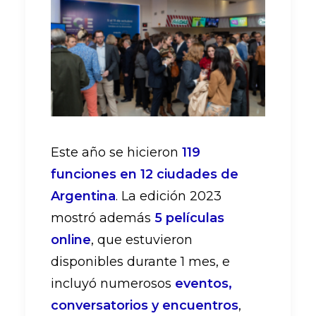
Este año se hicieron
119
funciones en 12 ciudades de
Argentina
. La edición 2023
mostró además
5 películas
online
, que estuvieron
disponibles durante 1 mes, e
incluyó numerosos
eventos,
conversatorios y encuentros
,